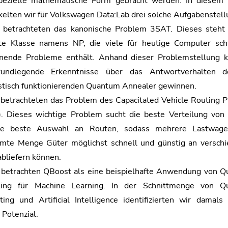
pezielle mathematische Form gebracht werden. In diesem 
kelten wir für Volkswagen Data:Lab drei solche Aufgabenstell
 betrachteten das kanonische Problem 3SAT. Dieses steht 
e Klasse namens NP, die viele für heutige Computer sc
nende Probleme enthält. Anhand dieser Problemstellung 
rundlegende Erkenntnisse über das Antwortverhalten d
stisch funktionierenden Quantum Annealer gewinnen.
 betrachteten das Problem des Capacitated Vehicle Routing 
. Dieses wichtige Problem sucht die beste Verteilung von
ie beste Auswahl an Routen, sodass mehrere Lastwage
mte Menge Güter möglichst schnell und günstig an versch
abliefern können.
 betrachten QBoost als eine beispielhafte Anwendung von 
ling für Machine Learning. In der Schnittmenge von Q
ing und Artificial Intelligence identifizierten wir damals 
 Potenzial.