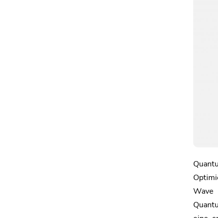
Quantu
Optim
Wave 
Quantu