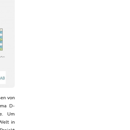
sen von
rma D-
re. Um
Welt in