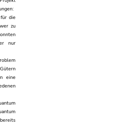
Projekt
ungen:
für die
hwer zu
konnten
er nur
Problem
 Gütern
n eine
iedenen
Quantum
uantum
bereits