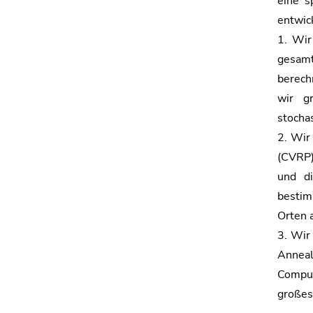
eine s
entwic
1. Wir
gesamt
berech
wir g
stocha
2. Wir
(CVRP)
und d
bestim
Orten 
3. Wir
Annea
Comput
großes